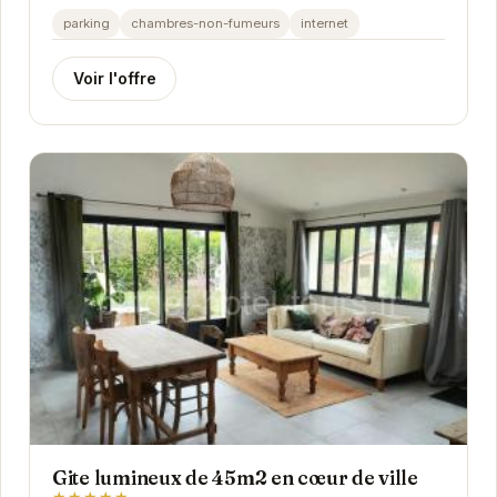
Saint-Avertin.
parking
chambres-non-fumeurs
internet
Voir l'offre
Gite lumineux de 45m2 en cœur de ville
★★★★★