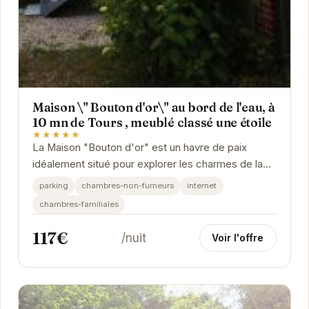
Maison \" Bouton d'or\" au bord de l'eau, à
10 mn de Tours , meublé classé une étoile
★★★★★
La Maison "Bouton d'or" est un havre de paix
idéalement situé pour explorer les charmes de la
Touraine. À proximité de Tours, vous pourrez...
parking
chambres-non-fumeurs
internet
chambres-familiales
117€
/nuit
Voir l'offre