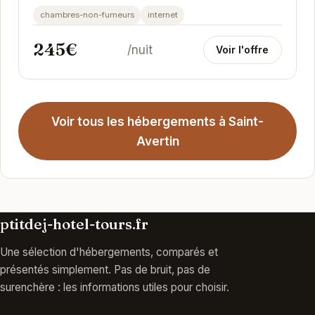
accueillant. Profitez d'un séjour relaxant dans...
chambres-non-fumeurs
internet
245€
/nuit
Voir l'offre
Voir tous les hébergements à Saint-
Avertin
ptitdej-hotel-tours.fr
Une sélection d'hébergements, comparés et
présentés simplement. Pas de bruit, pas de
surenchère : les informations utiles pour choisir.