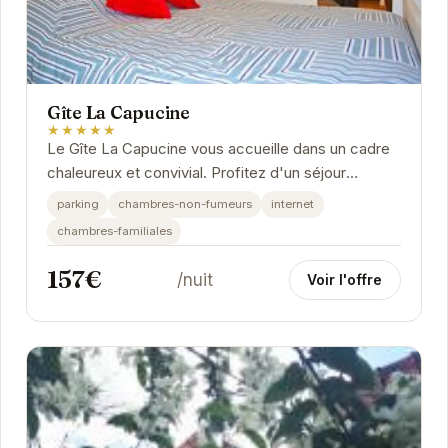
Gîte La Capucine
★★★★★
Le Gîte La Capucine vous accueille dans un cadre
chaleureux et convivial. Profitez d'un séjour
paisible dans ce gîte entièrement équipé,...
parking
chambres-non-fumeurs
internet
chambres-familiales
157€
/nuit
Voir l'offre