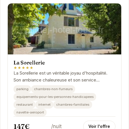
La Sorellerie
★★★★★
La Sorellerie est un véritable joyau d'hospitalité.
Son ambiance chaleureuse et son service
attentionné vous feront sentir comme chez vous.
parking
chambres-non-fumeurs
Les...
equipements-pour-les-personnes-handicapees
restaurant
internet
chambres-familiales
navette-aeroport
147€
/nuit
Voir l'offre