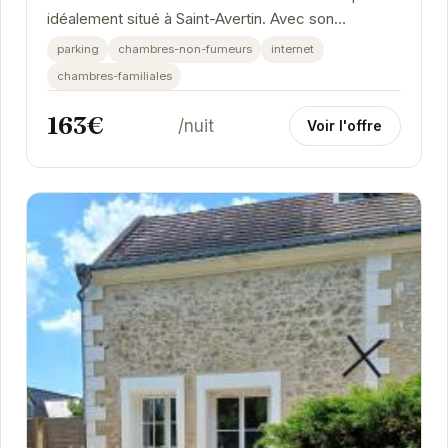
idéalement situé à Saint-Avertin. Avec son
ambiance chaleureuse et ses équipements
parking
chambres-non-fumeurs
internet
modernes,...
chambres-familiales
163€
/nuit
Voir l'offre