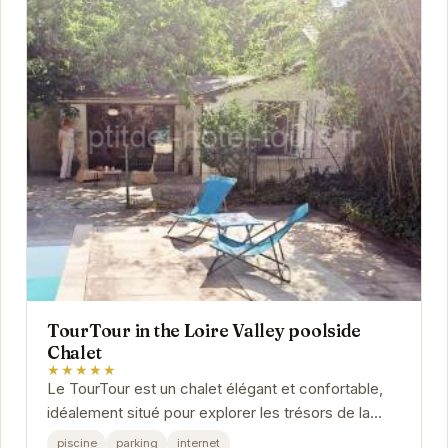
TourTour in the Loire Valley poolside
Chalet
★★★★★
Le TourTour est un chalet élégant et confortable,
idéalement situé pour explorer les trésors de la
Vallée de la Loire. Avec sa piscine privée,...
piscine
parking
internet