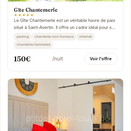
Gïte Chantemerle
★★★★★
Le Gîte Chantemerle est un véritable havre de paix
situé à Saint-Avertin. Il offre un cadre idéal pour se
détendre et profiter du calme de la...
parking
chambres-non-fumeurs
internet
chambres-familiales
150€
/nuit
Voir l'offre