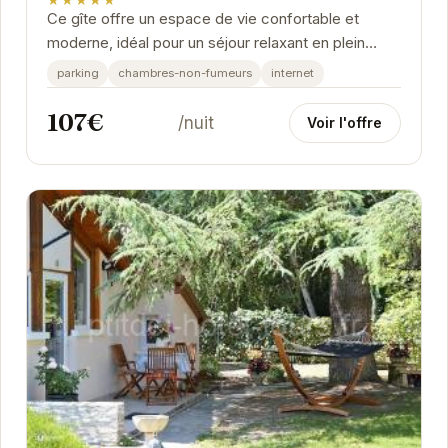
Ce gîte offre un espace de vie confortable et
moderne, idéal pour un séjour relaxant en plein
cœur de Saint-Avertin.
parking
chambres-non-fumeurs
internet
107€
/nuit
Voir l'offre