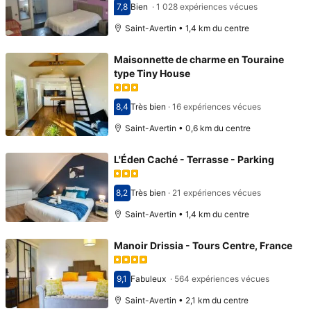
7,8
Bien
·
1 028 expériences vécues
Avec une note de 7,8
Saint-Avertin • 1,4 km du centre
Maisonnette de charme en Touraine
type Tiny House
8,4
Très bien
·
16 expériences vécues
Avec une note de 8,4
Saint-Avertin • 0,6 km du centre
L'Éden Caché - Terrasse - Parking
8,2
Très bien
·
21 expériences vécues
Avec une note de 8,2
Saint-Avertin • 1,4 km du centre
Manoir Drissia - Tours Centre, France
9,1
Fabuleux
·
564 expériences vécues
Avec une note de 9,1
Saint-Avertin • 2,1 km du centre