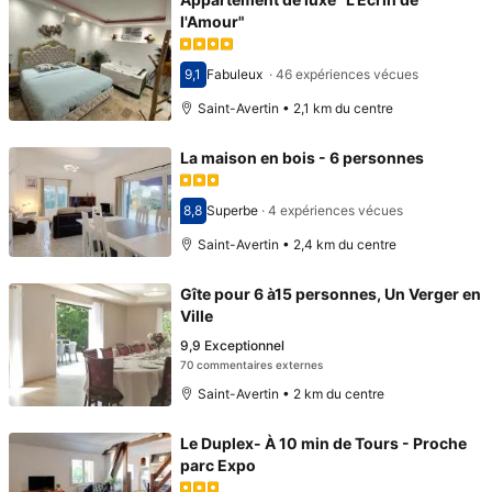
l'Amour"
9,1
Fabuleux
·
46 expériences vécues
Avec une note de 9,1
Saint-Avertin • 2,1 km du centre
La maison en bois - 6 personnes
8,8
Superbe
·
4 expériences vécues
Avec une note de 8,8
Saint-Avertin • 2,4 km du centre
Gîte pour 6 à15 personnes, Un Verger en
Ville
9,9
Exceptionnel
70 commentaires externes
Saint-Avertin • 2 km du centre
Le Duplex- À 10 min de Tours - Proche
parc Expo