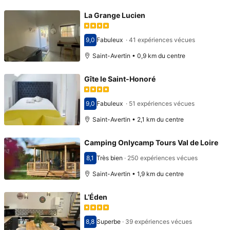
La Grange Lucien
9,0
Fabuleux
·
41 expériences vécues
Avec une note de 9,0
Saint-Avertin • 0,9 km du centre
Gîte le Saint-Honoré
9,0
Fabuleux
·
51 expériences vécues
Avec une note de 9,0
Saint-Avertin • 2,1 km du centre
Camping Onlycamp Tours Val de Loire
8,1
Très bien
·
250 expériences vécues
Avec une note de 8,1
Saint-Avertin • 1,9 km du centre
L’Éden
8,8
Superbe
·
39 expériences vécues
Avec une note de 8,8