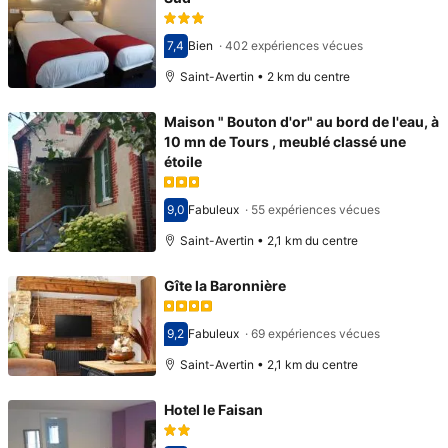
7,4
Bien
·
402 expériences vécues
Avec une note de 7,4
Saint-Avertin • 2 km du centre
Maison " Bouton d'or" au bord de l'eau, à
10 mn de Tours , meublé classé une
étoile
9,0
Fabuleux
·
55 expériences vécues
Avec une note de 9,0
Saint-Avertin • 2,1 km du centre
Gîte la Baronnière
9,2
Fabuleux
·
69 expériences vécues
Avec une note de 9,2
Saint-Avertin • 2,1 km du centre
Hotel le Faisan