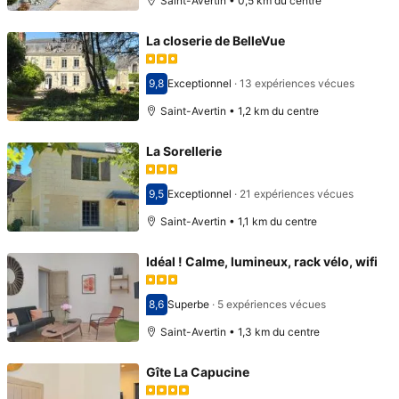
Saint-Avertin • 0,5 km du centre
La closerie de BelleVue
9,8
Exceptionnel
·
13 expériences vécues
Avec une note de 9,8
Saint-Avertin • 1,2 km du centre
La Sorellerie
9,5
Exceptionnel
·
21 expériences vécues
Avec une note de 9,5
Saint-Avertin • 1,1 km du centre
Idéal ! Calme, lumineux, rack vélo, wifi
8,6
Superbe
·
5 expériences vécues
Avec une note de 8,6
Saint-Avertin • 1,3 km du centre
Gîte La Capucine