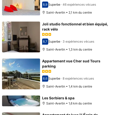
8,9
Superbe
·
46 expériences vécues
Avec une note de 8,9
Saint-Avertin • 2,1 km du centre
Joli studio fonctionnel et bien équipé,
rack vélo
8,7
Superbe
·
3 expériences vécues
Avec une note de 8,7
Saint-Avertin • 1,3 km du centre
Appartement vue Cher sud Tours
parking
8,6
Superbe
·
8 expériences vécues
Avec une note de 8,6
Saint-Avertin • 1,4 km du centre
Les Sorbiers & spa
Saint-Avertin • 1,6 km du centre
Appartement de luxe "L'Écrin de