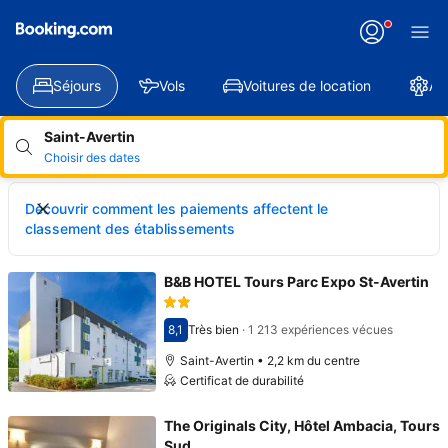
Séjours
Vols
Voitures de location
At
Saint-Avertin
Choisir des dates
Découvrir comment les paiements affectent le
classement des établissements
B&B HOTEL Tours Parc Expo St-Avertin
8,1
Très bien
·
1 213 expériences vécues
Avec une note de 8,1
Saint-Avertin • 2,2 km du centre
Certificat de durabilité
The Originals City, Hôtel Ambacia, Tours
Sud