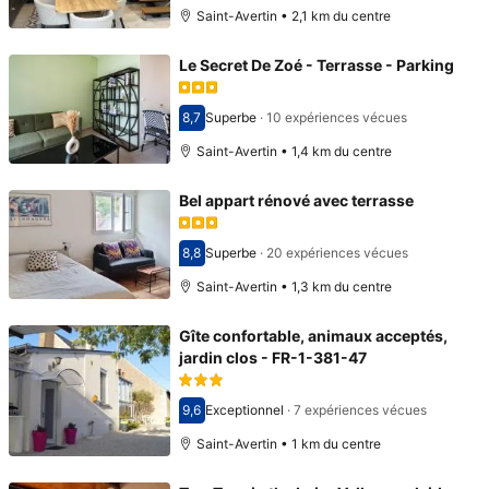
Saint-Avertin • 2,1 km du centre
Le Secret De Zoé - Terrasse - Parking
8,7
Superbe
·
10 expériences vécues
Avec une note de 8,7
Saint-Avertin • 1,4 km du centre
Bel appart rénové avec terrasse
8,8
Superbe
·
20 expériences vécues
Avec une note de 8,8
Saint-Avertin • 1,3 km du centre
Gîte confortable, animaux acceptés,
jardin clos - FR-1-381-47
9,6
Exceptionnel
·
7 expériences vécues
Avec une note de 9,6
Saint-Avertin • 1 km du centre