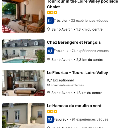
TourTour in the Loire Valley poolside
Chalet
8,4
Très bien
·
32 expériences vécues
Avec une note de 8,4
Saint-Avertin • 1,3 km du centre
Chez Bérengère et François
9,1
Fabuleux
·
74 expériences vécues
Avec une note de 9,1
Saint-Avertin • 2,3 km du centre
Le Fleuriau - Tours, Loire Valley
9,7
Exceptionnel
18 commentaires externes
Saint-Avertin • 1,8 km du centre
Le Hameau du moulin a vent
9,1
Fabuleux
·
91 expériences vécues
Avec une note de 9,1