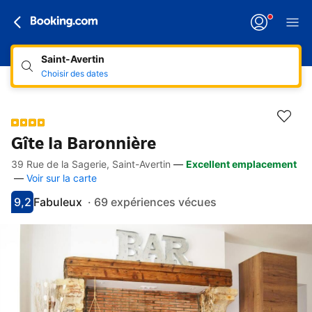
Saint-Avertin
Choisir des dates
Gîte la Baronnière
39 Rue de la Sagerie, Saint-Avertin
—
Excellent emplacement
Accès rapides
Aller à la description
Aller aux équipements
Aller aux hébergements
Aller aux conditions
—
Voir sur la carte
9,2
Fabuleux
·
69 expériences vécues
Avec une note de 9.2
fabuleux