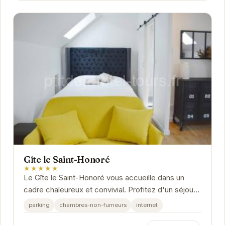
Gîte le Saint-Honoré
★★★★★
Le Gîte le Saint-Honoré vous accueille dans un
cadre chaleureux et convivial. Profitez d'un séjour
relaxant dans des chambres confortables et bien...
parking
chambres-non-fumeurs
internet