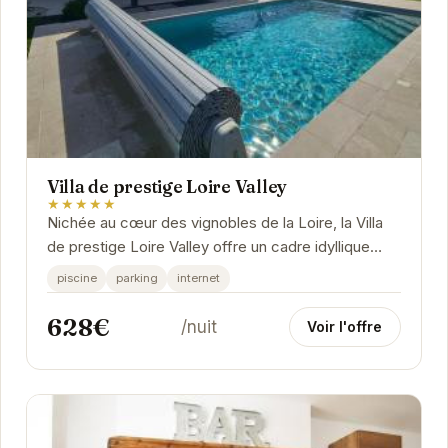
Villa de prestige Loire Valley
★★★★★
Nichée au cœur des vignobles de la Loire, la Villa
de prestige Loire Valley offre un cadre idyllique
pour une escapade inoubliable. Son...
piscine
parking
internet
628€
/nuit
Voir l'offre