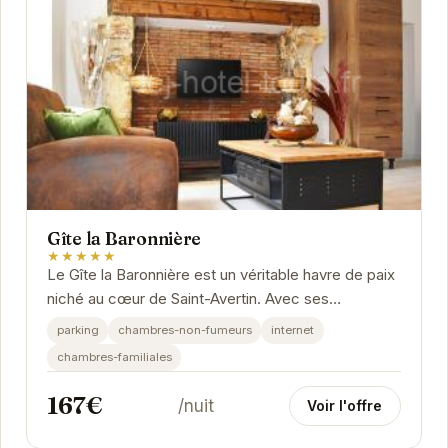
Gîte la Baronnière
★★★★★
Le Gîte la Baronnière est un véritable havre de paix
niché au cœur de Saint-Avertin. Avec ses
chambres confortables et son ambiance
parking
chambres-non-fumeurs
internet
chaleureuse,...
chambres-familiales
167€
/nuit
Voir l'offre