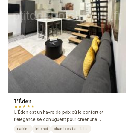
L’Éden
★★★★★
L’Éden est un havre de paix où le confort et
l'élégance se conjuguent pour créer une
expérience inoubliable. Situé à Saint-Avertin,...
parking
internet
chambres-familiales