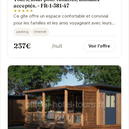
acceptés. - FR-1-381-47
★★★★★
Ce gîte offre un espace confortable et convivial
pour les familles et les amis voyageant avec leurs
animaux de compagnie. Situé à proximité de...
parking
internet
237€
/nuit
Voir l'offre