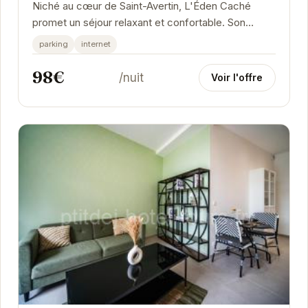
Niché au cœur de Saint-Avertin, L'Éden Caché
promet un séjour relaxant et confortable. Son
emplacement privilégié offre un accès facile aux...
parking
internet
98€
/nuit
Voir l'offre