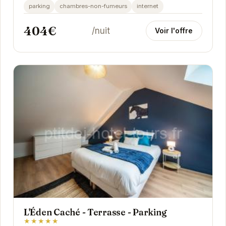
accueillante, son jardin paisible et ses chambres...
parking
chambres-non-fumeurs
internet
404€
/nuit
Voir l'offre
L'Éden Caché - Terrasse - Parking
★★★★★