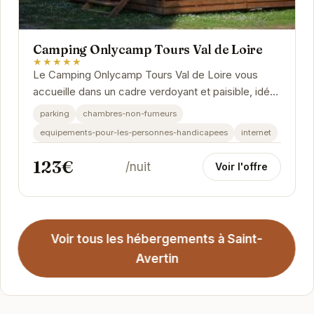
Camping Onlycamp Tours Val de Loire
★★★★★
Le Camping Onlycamp Tours Val de Loire vous
accueille dans un cadre verdoyant et paisible, idéal
pour des vacances en famille ou entre amis....
parking
chambres-non-fumeurs
equipements-pour-les-personnes-handicapees
internet
123€
/nuit
Voir l'offre
Voir tous les hébergements à Saint-
Avertin