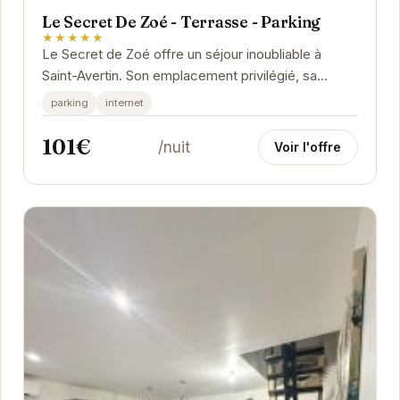
Le Secret De Zoé - Terrasse - Parking
★★★★★
Le Secret de Zoé offre un séjour inoubliable à
Saint-Avertin. Son emplacement privilégié, sa
terrasse ensoleillée et son parking privé en font...
parking
internet
101€
/nuit
Voir l'offre