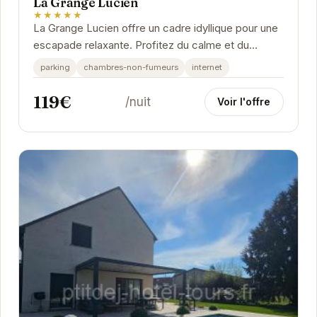
La Grange Lucien
★★★★★
La Grange Lucien offre un cadre idyllique pour une
escapade relaxante. Profitez du calme et du
confort de ses chambres impeccablement
parking
chambres-non-fumeurs
internet
aménagées.
119€
/nuit
Voir l'offre