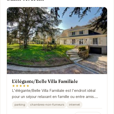
L'élégante/Belle Villa Familiale
★★★★★
L'élégante/Belle Villa Familiale est l'endroit idéal
pour un séjour relaxant en famille ou entre amis.
Avec son emplacement paisible et ses...
parking
chambres-non-fumeurs
internet