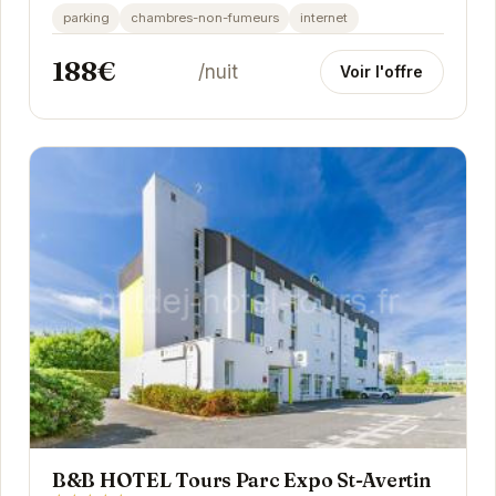
pour un séjour relaxant à Saint-Avertin. Proche
parking
chambres-non-fumeurs
internet
des...
188€
/nuit
Voir l'offre
B&B HOTEL Tours Parc Expo St-Avertin