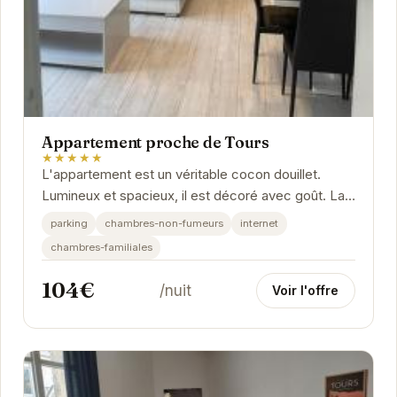
Appartement proche de Tours
★★★★★
L'appartement est un véritable cocon douillet.
Lumineux et spacieux, il est décoré avec goût. La
cuisine est entièrement équipée, permettant...
parking
chambres-non-fumeurs
internet
chambres-familiales
104€
/nuit
Voir l'offre