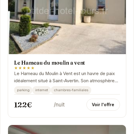
Le Hameau du moulin a vent
★★★★★
Le Hameau du Moulin à Vent est un havre de paix
idéalement situé à Saint-Avertin. Son atmosphère
chaleureuse et ses chambres confortables vous...
parking
internet
chambres-familiales
122€
/nuit
Voir l'offre