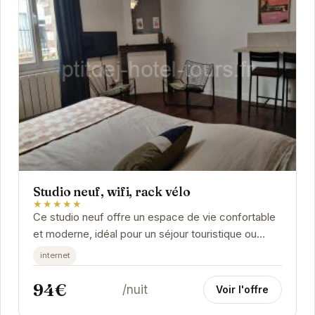
Studio neuf, wifi, rack vélo
★★★★★
Ce studio neuf offre un espace de vie confortable
et moderne, idéal pour un séjour touristique ou
professionnel. La connexion wifi haut débit vous...
internet
94€
/nuit
Voir l'offre