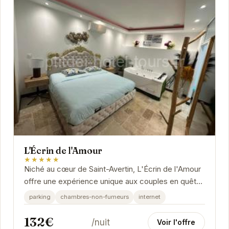
L'Écrin de l'Amour
★★★★★
Niché au cœur de Saint-Avertin, L'Écrin de l'Amour
offre une expérience unique aux couples en quête
de romantisme. Son atmosphère intimiste et...
parking
chambres-non-fumeurs
internet
132€
/nuit
Voir l'offre