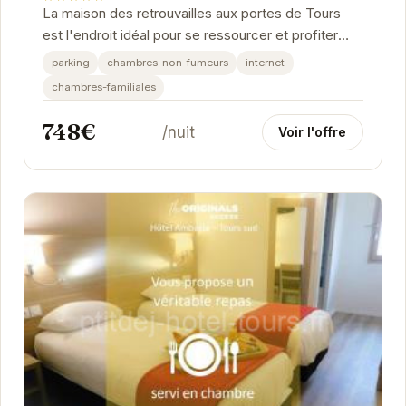
La maison des retrouvailles aux portes de Tours
est l'endroit idéal pour se ressourcer et profiter
d'un séjour paisible. Avec son atmosphère...
parking
chambres-non-fumeurs
internet
chambres-familiales
748€
/nuit
Voir l'offre