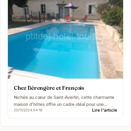
Chez Bérengère et François
Nichée au cœur de Saint-Avertin, cette charmante
maison d'hôtes offre un cadre idéal pour une
Lire l'article
20/11/2024 04:18
escapade relaxante. Avec un accueil chaleureux
et...