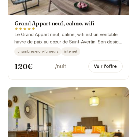
Grand Appart neuf, calme, wifi
★★★★★
Le Grand Appart neuf, calme, wifi est un véritable
havre de paix au cœur de Saint-Avertin. Son design
moderne et ses équipements haut de gamme...
chambres-non-fumeurs
internet
120€
/nuit
Voir l'offre