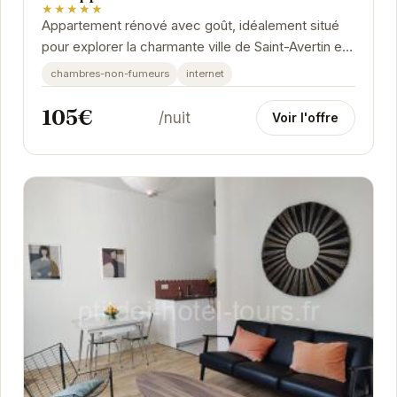
★★★★★
Appartement rénové avec goût, idéalement situé
pour explorer la charmante ville de Saint-Avertin et
ses environs. Offrant un espace de vie...
chambres-non-fumeurs
internet
105€
/nuit
Voir l'offre