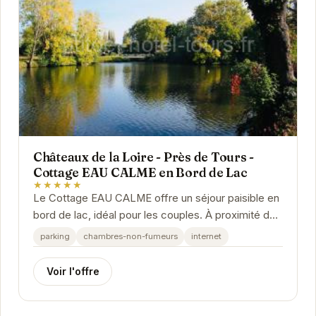
Châteaux de la Loire - Près de Tours -
Cottage EAU CALME en Bord de Lac
★★★★★
Le Cottage EAU CALME offre un séjour paisible en
bord de lac, idéal pour les couples. À proximité des
châteaux de la Loire, il propose un...
parking
chambres-non-fumeurs
internet
Voir l'offre