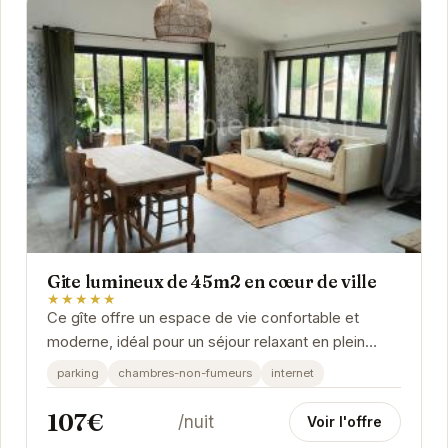
Gite lumineux de 45m2 en cœur de ville
★★★★★
Ce gîte offre un espace de vie confortable et
moderne, idéal pour un séjour relaxant en plein
cœur de Saint-Avertin.
parking
chambres-non-fumeurs
internet
107€
/nuit
Voir l'offre