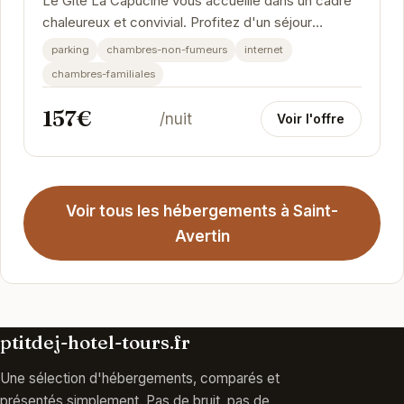
Le Gîte La Capucine vous accueille dans un cadre
chaleureux et convivial. Profitez d'un séjour
paisible dans ce gîte entièrement équipé,...
parking
chambres-non-fumeurs
internet
chambres-familiales
157€
/nuit
Voir l'offre
Voir tous les hébergements à Saint-
Avertin
ptitdej-hotel-tours.fr
Une sélection d'hébergements, comparés et
présentés simplement. Pas de bruit, pas de