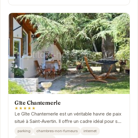
Gïte Chantemerle
★★★★★
Le Gîte Chantemerle est un véritable havre de paix
situé à Saint-Avertin. Il offre un cadre idéal pour se
détendre et profiter du calme de la...
parking
chambres-non-fumeurs
internet