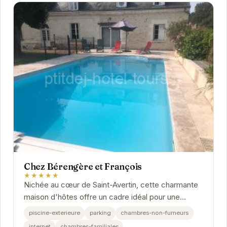
Chez Bérengère et François
★★★★★
Nichée au cœur de Saint-Avertin, cette charmante
maison d'hôtes offre un cadre idéal pour une
escapade relaxante. Avec un accueil chaleureux
piscine-exterieure
parking
chambres-non-fumeurs
et...
internet
chambres-familiales