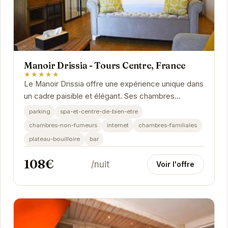
Manoir Drissia - Tours Centre, France
★★★★★
Le Manoir Drissia offre une expérience unique dans
un cadre paisible et élégant. Ses chambres
décorées avec goût, son spa relaxant et son...
parking
spa-et-centre-de-bien-etre
chambres-non-fumeurs
internet
chambres-familiales
plateau-bouilloire
bar
108€
/nuit
Voir l'offre